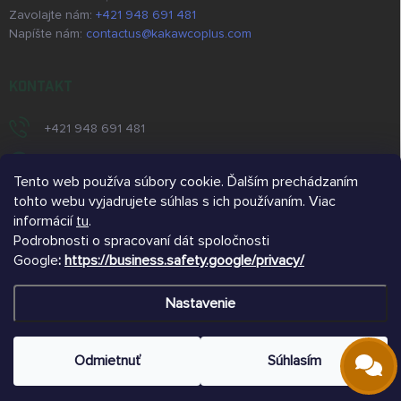
Zavolajte nám:
+421 948 691 481
Napíšte nám:
contactus@kakawcoplus.com
KONTAKT
+421 948 691 481
https://www.facebook.com/kakawcoplus/
Tento web používa súbory cookie. Ďalším prechádzaním
/kakawcoplus/
tohto webu vyjadrujete súhlas s ich používaním. Viac
informácií
tu
.
https://www.youtube.com/@kakawcoplus
Podrobnosti o spracovaní dát spoločnosti
Google
:
https://business.safety.google/privacy/
@kakawco
Nastavenie
Copyright 2026
kakawco.sk
. Všetky práva vyhradené.
Odmietnuť
Súhlasím
Vytvoril Shoptet