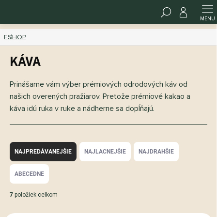
Prejsť
HĽADAŤ
na
www.kakawco.sk - Chat
obsah
ESHOP
Káva
Prinášame vám výber prémiových odrodových káv od
našich overených pražiarov. Pretože prémiové kakao a
káva idú ruka v ruke a nádherne sa dopĺňajú.
R
a
NAJPREDÁVANEJŠIE
NAJLACNEJŠIE
NAJDRAHŠIE
d
e
ABECEDNE
n
i
7
položiek celkom
e
p