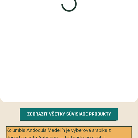
Rituálne kakao
80% pomarančová
čokoláda Kolumbia
3,90 €
od
od 3,71 € bez DPH
3,90 €
od
od 3,71 € bez DPH
DETAIL
DETAIL
ZOBRAZIŤ VŠETKY SÚVISIACE PRODUKTY
Kolumbia Antioquia Medellín je výberová arabika z
departementu Antioquia — historického centra