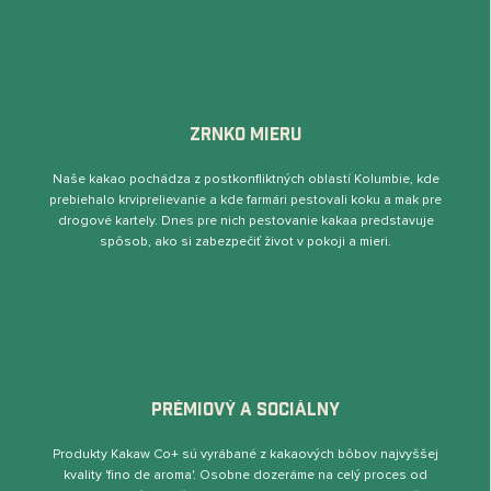
ZRNKO MIERU
Naše kakao pochádza z postkonﬂiktných oblastí Kolumbie, kde
prebiehalo krviprelievanie a kde farmári pestovali koku a mak pre
drogové kartely. Dnes pre nich pestovanie kakaa predstavuje
spôsob, ako si zabezpečiť život v pokoji a mieri.
PRÉMIOVÝ A SOCIÁLNY
Produkty Kakaw Co+ sú vyrábané z kakaových bôbov najvyššej
kvality 'ﬁno de aroma'. Osobne dozeráme na celý proces od