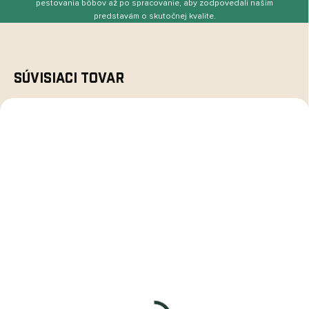
pestovania bôbov až po spracovanie, aby zodpovedali našim
predstavám o skutočnej kvalite.
Súvisiaci tovar