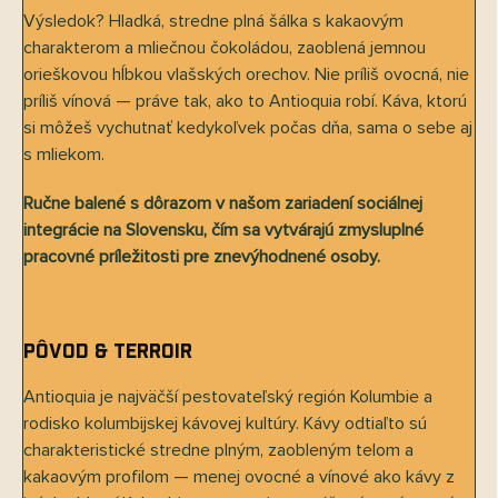
Výsledok? Hladká, stredne plná šálka s kakaovým
charakterom a mliečnou čokoládou, zaoblená jemnou
orieškovou hĺbkou vlašských orechov. Nie príliš ovocná, nie
príliš vínová — práve tak, ako to Antioquia robí. Káva, ktorú
si môžeš vychutnať kedykoľvek počas dňa, sama o sebe aj
s mliekom.
Ručne balené s dôrazom v našom zariadení sociálnej
integrácie na Slovensku, čím sa vytvárajú zmysluplné
pracovné príležitosti pre znevýhodnené osoby.
Pôvod & terroir
Antioquia je najväčší pestovateľský región Kolumbie a
rodisko kolumbijskej kávovej kultúry. Kávy odtiaľto sú
charakteristické stredne plným, zaobleným telom a
kakaovým profilom — menej ovocné a vínové ako kávy z