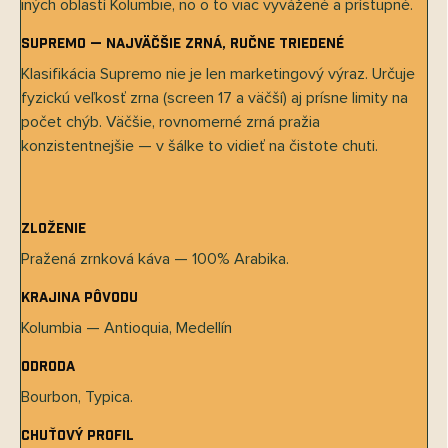
iných oblastí Kolumbie, no o to viac vyvážené a prístupné.
Supremo — najväčšie zrná, ručne triedené
Klasifikácia Supremo nie je len marketingový výraz. Určuje
fyzickú veľkosť zrna (screen 17 a väčší) aj prísne limity na
počet chýb. Väčšie, rovnomerné zrná pražia
konzistentnejšie — v šálke to vidieť na čistote chuti.
Zloženie
Pražená zrnková káva — 100% Arabika.
Krajina pôvodu
Send
Kolumbia — Antioquia, Medellín
Powered by chaterimo
Odroda
Bourbon, Typica.
Chuťový profil