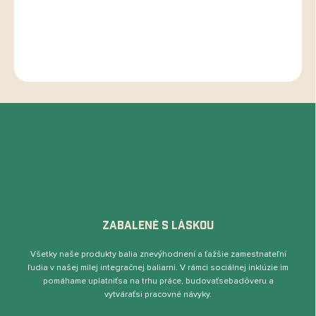
Chuťový profil:
Kakao, mliečna čokoláda, vlašské orechy.
DETAILNÉ INFORMÁCIE
OPÝTAŤ SA
STRÁŽIŤ
ZABALENÉ S LÁSKOU
Všetky naše produkty balia znevýhodnení a ťažšie zamestnateľní
ľudia v našej milej integračnej baliarni. V rámci sociálnej inklúzie im
pomáhame uplatniťsa na trhu práce, budovaťsebadôveru a
vytváraťsi pracovné návyky.