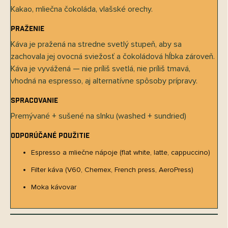
Kakao, mliečna čokoláda, vlašské orechy.
Praženie
Káva je pražená na stredne svetlý stupeň, aby sa
zachovala jej ovocná sviežosť a čokoládová hĺbka zároveň.
Káva je vyvážená — nie príliš svetlá, nie príliš tmavá,
vhodná na espresso, aj alternatívne spôsoby prípravy.
Spracovanie
Premývané + sušené na slnku (washed + sundried)
Odporúčané použitie
Espresso a mliečne nápoje (flat white, latte, cappuccino)
Filter káva (V60, Chemex, French press, AeroPress)
Moka kávovar