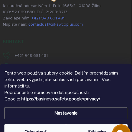
fakturačná adresa: Nám. Ľ. Fullu 1665/2, 01008 Žilina
IČO: 52 069 630, DIČ: 2120919713
Zavolajte nám:
+421 948 691 481
Napíšte nám:
contactus@kakawcoplus.com
KONTAKT
+421 948 691 481
https://www.facebook.com/kakawcoplus/
Tento web používa súbory cookie. Ďalším prechádzaním
/kakawcoplus/
tohto webu vyjadrujete súhlas s ich používaním. Viac
informácií
tu
.
https://www.youtube.com/@kakawcoplus
Podrobnosti o spracovaní dát spoločnosti
Google
:
https://business.safety.google/privacy/
@kakawco
Nastavenie
Copyright 2026
kakawco.sk
. Všetky práva vyhradené.