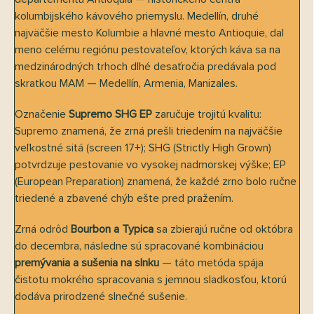
kolumbijského kávového priemyslu. Medellín, druhé
najväčšie mesto Kolumbie a hlavné mesto Antioquie, dal
meno celému regiónu pestovateľov, ktorých káva sa na
medzinárodných trhoch dlhé desaťročia predávala pod
skratkou MAM — Medellín, Armenia, Manizales.
Označenie
Supremo SHG EP
zaručuje trojitú kvalitu:
Supremo znamená, že zrná prešli triedením na najväčšie
veľkostné sitá (screen 17+); SHG (Strictly High Grown)
potvrdzuje pestovanie vo vysokej nadmorskej výške; EP
(European Preparation) znamená, že každé zrno bolo ručne
triedené a zbavené chýb ešte pred pražením.
Zrná odrôd
Bourbon a Typica
sa zbierajú ručne od októbra
do decembra, následne sú spracované kombináciou
premývania a sušenia na slnku
— táto metóda spája
čistotu mokrého spracovania s jemnou sladkosťou, ktorú
dodáva prirodzené slnečné sušenie.