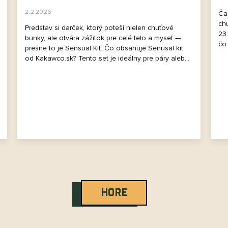
2.2.2026
Ča
ch
Predstav si darček, ktorý poteší nielen chuťové
23.
bunky, ale otvára zážitok pre celé telo a myseľ —
čo
presne to je Sensual Kit. Čo obsahuje Senusal kit
od Kakawco.sk? Tento set je ideálny pre páry aleb...
O
HORE
v
l
á
d