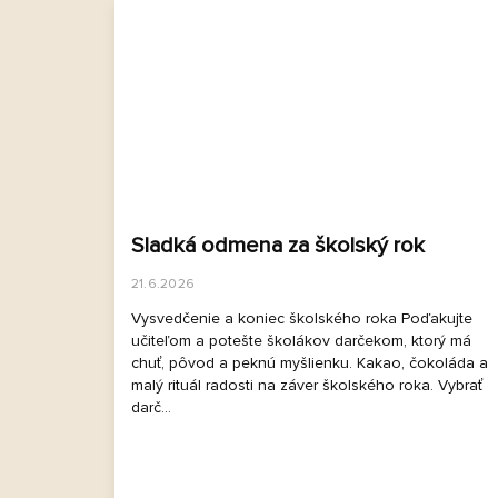
Sladká odmena za školský rok
21.6.2026
Vysvedčenie a koniec školského roka Poďakujte
učiteľom a potešte školákov darčekom, ktorý má
chuť, pôvod a peknú myšlienku. Kakao, čokoláda a
malý rituál radosti na záver školského roka. Vybrať
darč...