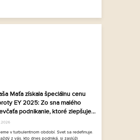
ša Maťa získala špeciálnu cenu
roty EY 2025: Zo sna malého
evčaťa podnikanie, ktoré zlepšuje
vet
3.2026
jeme v turbulentnom období. Svet sa redefinuje.
aždý z vás, kto dnes podniká, si zaslúži