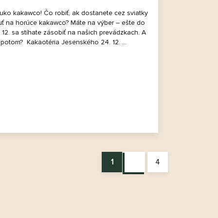
uko kakawco! Čo robiť, ak dostanete cez sviatky
uť na horúce kakawco? Máte na výber – ešte do
 12. sa stíhate zásobiť na našich prevádzkach. A
 potom? Kakaotéria Jesenského 24. 12. ...
1
4
S
t
r
á