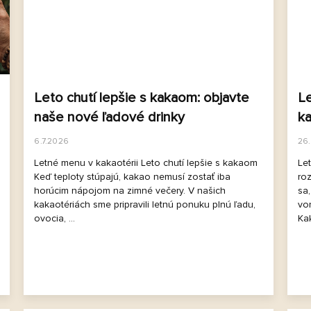
Leto chutí lepšie s kakaom: objavte
Le
naše nové ľadové drinky
k
6.7.2026
26
Letné menu v kakaotérii Leto chutí lepšie s kakaom
Le
Keď teploty stúpajú, kakao nemusí zostať iba
ro
horúcim nápojom na zimné večery. V našich
sa,
kakaotériách sme pripravili letnú ponuku plnú ľadu,
von
ovocia, ...
Ka