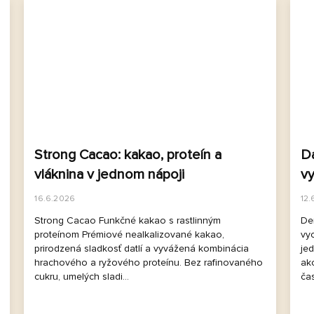
Strong Cacao: kakao, proteín a
Da
vláknina v jednom nápoji
v
16.6.2026
12.
Strong Cacao Funkčné kakao s rastlinným
Deň
proteínom Prémiové nealkalizované kakao,
vy
prirodzená sladkosť datlí a vyvážená kombinácia
je
hrachového a ryžového proteínu. Bez rafinovaného
ako
cukru, umelých sladi...
čas