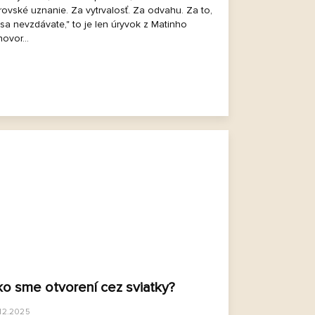
ovské uznanie. Za vytrvalosť. Za odvahu. Za to,
sa nevzdávate," to je len úryvok z Matinho
hovor...
o sme otvorení cez sviatky?
12.2025