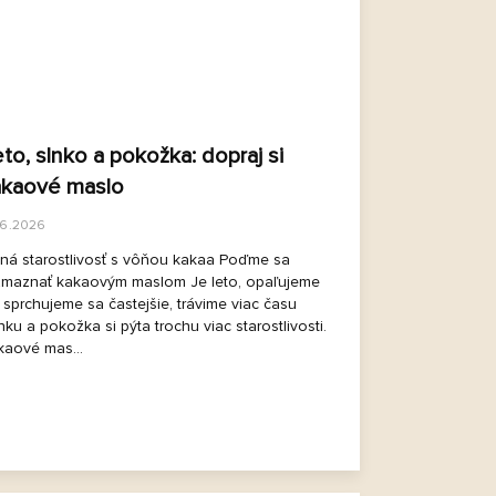
to, slnko a pokožka: dopraj si
akaové maslo
.6.2026
tná starostlivosť s vôňou kakaa Poďme sa
zmaznať kakaovým maslom Je leto, opaľujeme
 sprchujeme sa častejšie, trávime viac času
ku a pokožka si pýta trochu viac starostlivosti.
kaové mas...