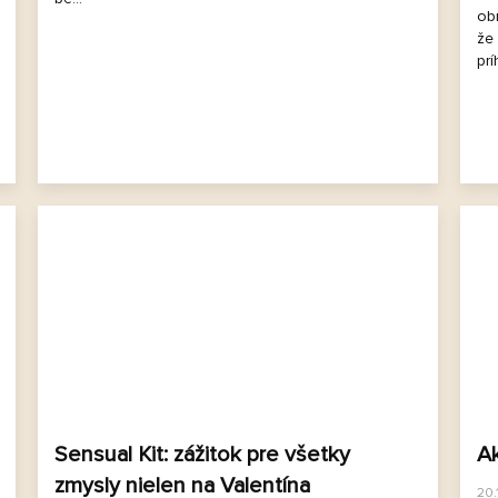
obr
že 
prí
Sensual Kit: zážitok pre všetky
Ak
zmysly nielen na Valentína
20.