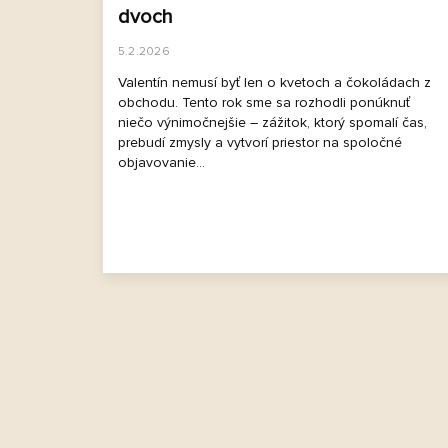
dvoch
5.2.2026
Valentín nemusí byť len o kvetoch a čokoládach z
obchodu. Tento rok sme sa rozhodli ponúknuť
niečo výnimočnejšie – zážitok, ktorý spomalí čas,
prebudí zmysly a vytvorí priestor na spoločné
objavovanie...