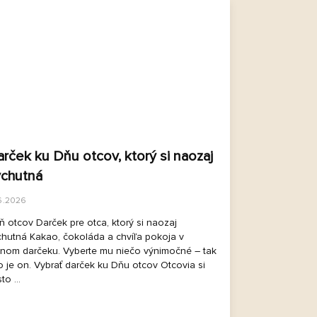
www.kakawco.sk - Chat
rček ku Dňu otcov, ktorý si naozaj
ychutná
6.2026
 otcov Darček pre otca, ktorý si naozaj
chutná Kakao, čokoláda a chvíľa pokoja v
dnom darčeku. Vyberte mu niečo výnimočné – tak
 je on. Vybrať darček ku Dňu otcov Otcovia si
to ...