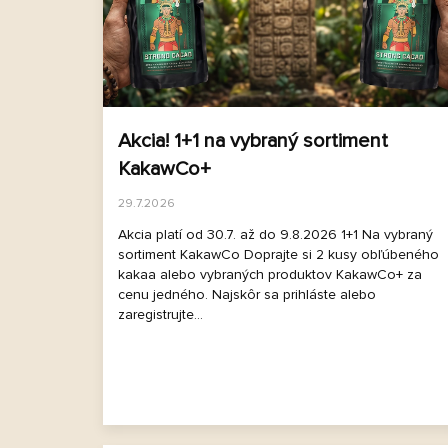
s
č
l
á
n
k
o
Akcia! 1+1 na vybraný sortiment
v
KakawCo+
29.7.2026
Akcia platí od 30.7. až do 9.8.2026 1+1 Na vybraný
sortiment KakawCo Doprajte si 2 kusy obľúbeného
kakaa alebo vybraných produktov KakawCo+ za
cenu jedného. Najskôr sa prihláste alebo
zaregistrujte...