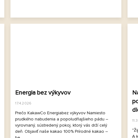
Energia bez výkyvov
Na
po
17.4.2026
di
Prečo KakawCo Energiabez výkyvov Namiesto
s
prudkého nabudenia a popoludňajšieho pádu –
11.
vyrovnaný, sústredený pokoj, ktorý vás drží celý
"Ži
deň. Objaviť naše kakao 100% Prírodné kakao –
A k
be...