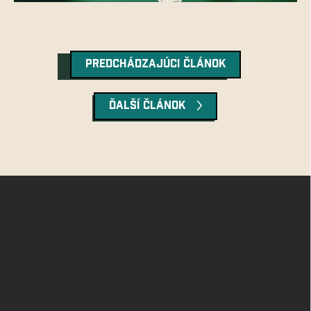
PREDCHÁDZAJÚCI ČLÁNOK
ĎALŠÍ ČLÁNOK
Z
á
p
ä
t
i
e