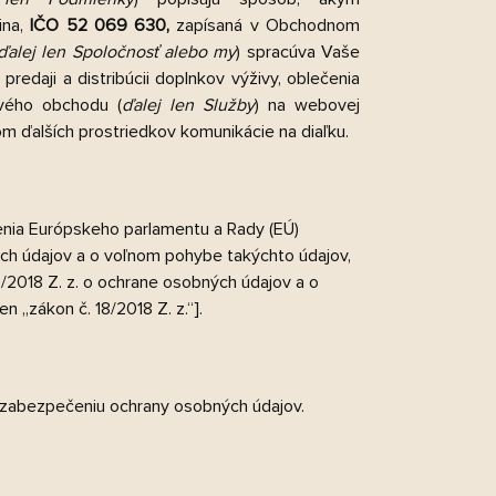
ina,
IČO 52 069 630,
zapísaná v Obchodnom
ďalej len
Spoločnosť
alebo
my
) spracúva Vaše
redaji a distribúcii doplnkov výživy, oblečenia
ového obchodu (
ďalej len
Služby
) na webovej
om ďalších prostriedkov komunikácie na diaľku.
nia Európskeho parlamentu a Rady (EÚ)
ch údajov a o voľnom pohybe takýchto údajov,
8/2018 Z. z. o ochrane osobných údajov a o
 „zákon č. 18/2018 Z. z.“].
k zabezpečeniu ochrany osobných údajov.