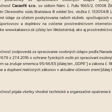
očnosť
Cacaofé
s.r.o
., so sídlom Nám. Ľ. Fullu 1665/2, 01008 Žil
tri Okresného súdu Bratislava III oddiel Sro, vložka č.
133054/B
(
é údaje za účelom poskytovania našich služieb, spočívajúcich v p
športovcov a doplnkov na cvičenie prostredníctvom internet
nke www.kakawco.sk (
ďalej len
Webstránka
)
, ako aj prostredníctv
očnosť zodpovedá za spracúvanie osobných údajov podľa Nariade
/679 z 27.4.2016 o ochrane fyzických osôb pri spracúvaní osobný
ým sa zrušuje smernica 95/46/ES [ďalej len „GDPR“] a zákona č. 1
 a doplnení niektorých zákonov v aktuálne účinnom znení [ďalej len
očnosť prijala všetky vhodné technické a organizačné opatrenia 