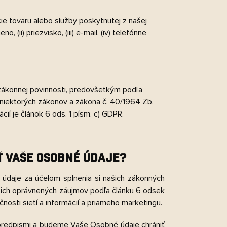
e tovaru alebo služby poskytnutej z našej
ii) priezvisko, (iii) e-mail, (iv) telefónne
zákonnej povinnosti, predovšetkým podľa
 niektorých zákonov a zákona č. 40/1964 Zb.
í je článok 6 ods. 1 písm. c) GDPR.
Ť VAŠE OSOBNÉ ÚDAJE?
daje za účelom splnenia si našich zákonných
ašich oprávnených záujmov podľa článku 6 odsek
nosti sietí a informácií a priameho marketingu.
predpismi a budeme Vaše Osobné údaje chrániť