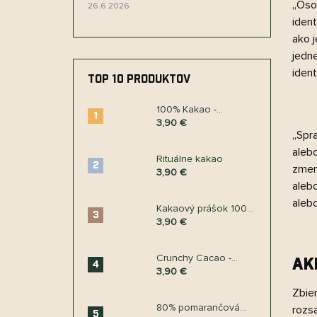
„Osob
26.6.2026
ident
ako j
jedne
ident
TOP 10 PRODUKTOV
100% Kakao -
Kolumbia Caquetá
3,90 €
„Spr
aleb
Rituálne kakao
zmen
3,90 €
aleb
aleb
Kakaový prášok 100%
Kolumbia Huila
3,90 €
Crunchy Cacao -
AK
kakaové bôby v
3,90 €
chrumkavej poleve
Zbie
80% pomarančová
rozs