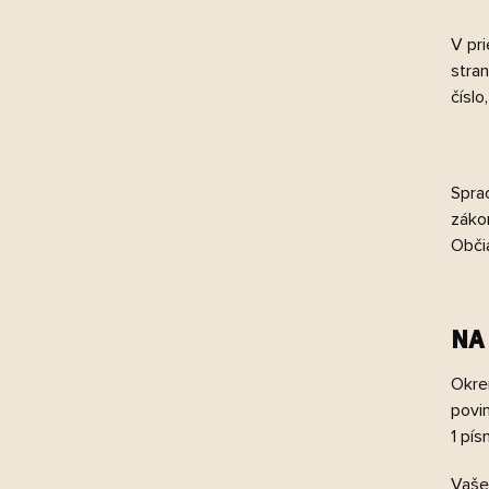
V pr
stran
číslo
Spra
záko
Občia
NA
Okre
povi
1 pís
Vaše