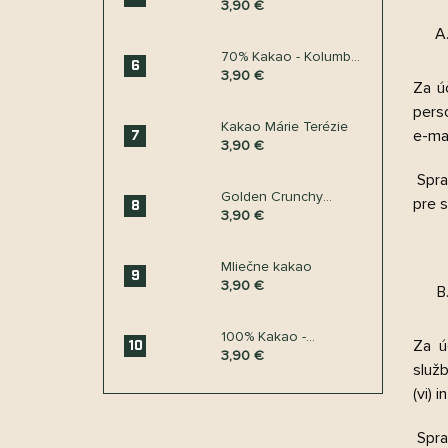
čokoláda Kolumbia
3,90 €
70% Kakao - Kolumbia
Caquetá
3,90 €
Za ú
pers
Kakao Márie Terézie
e-mai
3,90 €
Spra
Golden Crunchy
pre s
Cacao: kakaové bôby
3,90 €
obalené v zlatej
čokoláde
Mliečne kakao
3,90 €
100% Kakao -
Za ú
Kolumbia Meta
3,90 €
služb
(vi) 
Spra