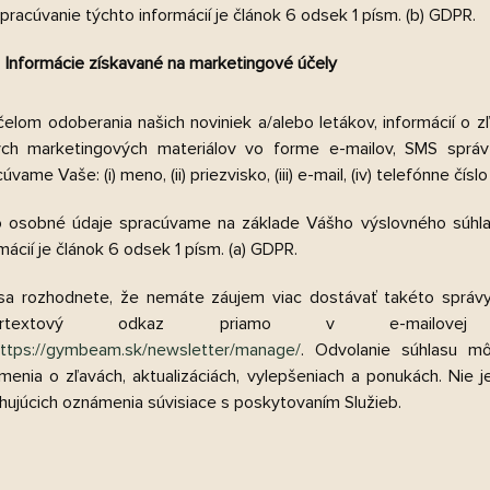
pracúvanie týchto informácií je článok 6 odsek 1 písm. (b) GDPR.
Informácie získavané na marketingové účely
čelom odoberania našich noviniek a/alebo letákov, informácií o z
ých marketingových materiálov vo forme e-mailov, SMS správ 
úvame Vaše: (i) meno, (ii) priezvisko, (iii) e-mail, (iv) telefónne číslo
o osobné údaje spracúvame na základe Vášho výslovného súhla
mácií je článok 6 odsek 1 písm. (a) GDPR.
sa rozhodnete, že nemáte záujem viac dostávať takéto správy,
pertextový odkaz priamo v e-mailovej k
ttps://gymbeam.sk/newsletter/manage/
.
Odvolanie súhlasu m
menia o zľavách, aktualizáciách, vylepšeniach a ponukách. Nie 
hujúcich oznámenia súvisiace s poskytovaním Služieb.