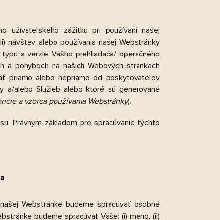
ho užívateľského zážitku pri používaní našej
(ii) návštev alebo používania našej Webstránky
y, typu a verzie Vášho prehliadača/ operačného
ach a pohyboch na našich Webových stránkach
ať priamo alebo nepriamo od poskytovateľov
nky a/alebo Služieb alebo ktoré sú generované
encie a vzorca používania Webstránky
).
su. Právnym základom pre spracúvanie týchto
ia
a našej Webstránke budeme spracúvať osobné
stránke budeme spracúvať Vaše: (i) meno, (ii)