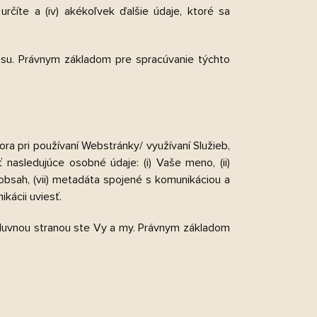
 určíte a (iv) akékoľvek ďalšie údaje, ktoré sa
su. Právnym základom pre spracúvanie týchto
a pri používaní Webstránky/ využívaní Služieb,
nasledujúce osobné údaje: (i) Vaše meno, (ii)
čný obsah, (vii) metadáta spojené s komunikáciou a
kácii uviesť.
zmluvnou stranou ste Vy a my. Právnym základom