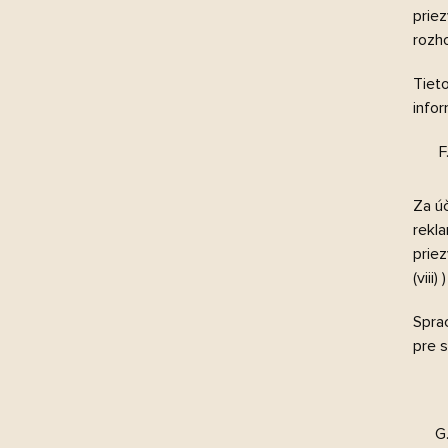
priez
rozh
Tiet
infor
Za ú
rekl
priez
(viii
Spra
pre s