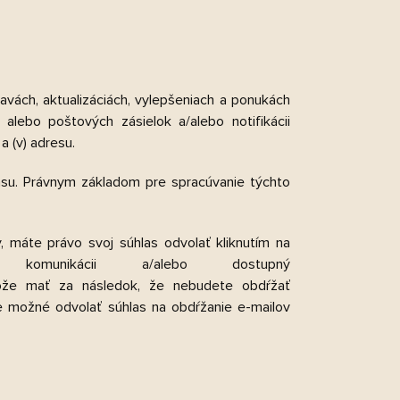
ľavách, aktualizáciách, vylepšeniach a ponukách
alebo poštových zásielok a/alebo notifikácii
 a (v) adresu.
su. Právnym základom pre spracúvanie týchto
 máte právo svoj súhlas odvolať kliknutím na
omunikácii a/alebo dostupný
ôže mať za následok, že nebudete obdŕžať
je možné odvolať súhlas na obdŕžanie e-mailov