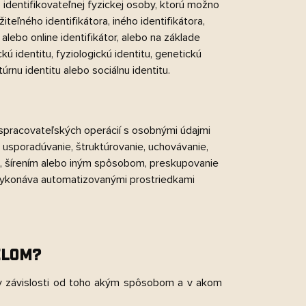
 identifikovateľnej fyzickej osoby, ktorú možno
eľného identifikátora, iného identifikátora,
 alebo online identifikátor, alebo na základe
ckú identitu, fyziologickú identitu, genetickú
túrnu identitu alebo sociálnu identitu.
spracovateľských operácií s osobnými údajmi
usporadúvanie, štruktúrovanie, uchovávanie,
m, šírením alebo iným spôsobom, preskupovanie
 vykonáva automatizovanými prostriedkami
ELOM?
 v závislosti od toho akým spôsobom a v akom