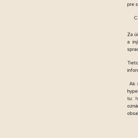
pre s
Za ú
a in
sprac
Tiet
infor
Ak 
hy
tu:
h
ozná
obsa