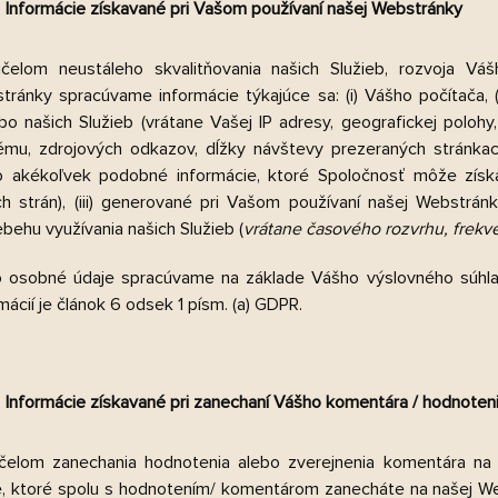
Informácie získavané pri Vašom používaní našej Webstránky
čelom neustáleho skvalitňovania našich Služieb, rozvoja Váš
tránky spracúvame informácie týkajúce sa: (i) Vášho počítača, 
ebo našich Služieb (vrátane Vašej IP adresy, geografickej poloh
ému, zdrojových odkazov, dĺžky návštevy prezeraných stránk
o akékoľvek podobné informácie, ktoré Spoločnosť môže získ
ích strán), (iii) generované pri Vašom používaní našej Webstrá
ebehu využívania našich Služieb (
vrátane časového rozvrhu, frekv
o osobné údaje spracúvame na základe Vášho výslovného súhla
mácií je článok 6 odsek 1 písm. (a) GDPR.
Informácie získavané pri zanechaní Vášho komentára / hodnoten
čelom zanechania hodnotenia alebo zverejnenia komentára n
e, ktoré spolu s hodnotením/ komentárom zanecháte na našej Web