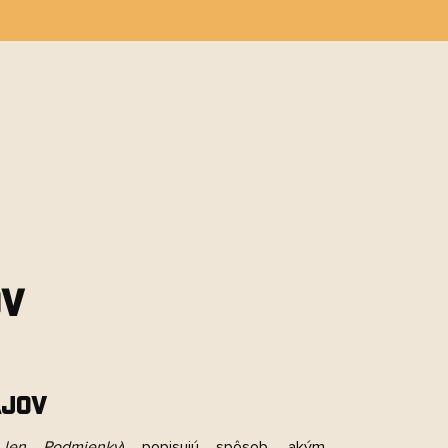
ĽADAŤ
PRÁZDNY KOŠÍK
NÁKUPNÝ
KOŠÍK
ov
ajov
 len
Podmienky
) popisujú spôsob, akým