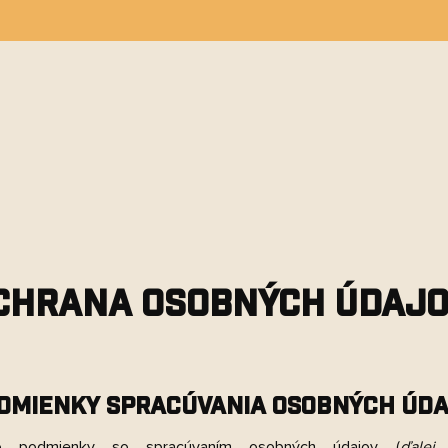
H
REDAJNÉ MIESTA
PRE FIRMY
BLOG
chrana osobných údaj
dmienky spracúvania osobných úd
to podmienky so spracúvaním osobných údajov (
ďalej