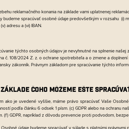
iebehu reklamačného konania na základe vami uplatnenej reklamáci
y budeme spracúvať osobné údaje predovšetkým v rozsahu (i) meno, (
, (v) adresu a (vi) IBAN.
cúvanie týchto osobných údajov je nevyhnutné na splnenie našej 
na č. 108/2024 Z. z. o ochrane spotrebiteľa a o zmene a doplnení
nsky zákonník. Právnym základom pre spracúvanie týchto informáci
 ZÁKLADE ČOHO MÔŽEME EŠTE SPRACÚVA
m ako je uvedené vyššie, máme právo spracúvať Vaše Osobné ú
nností podľa článku 6 odsek 1 písm. (c) GDPR alebo na ochranu n
m. (f) GDPR, napríklad z dôvodu prevencie proti podvodom, bezpeč
 Osobné údaje budeme spracúvať v súlade s platnými právnymi 