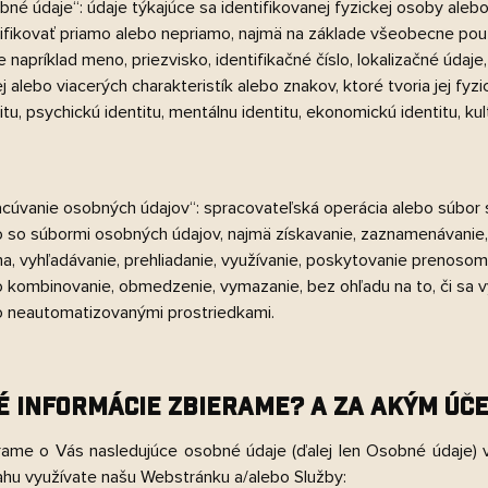
né údaje“: údaje týkajúce sa identifikovanej fyzickej osoby alebo
ifikovať priamo alebo nepriamo, najmä na základe všeobecne použit
e napríklad meno, priezvisko, identifikačné číslo, lokalizačné údaje,
j alebo viacerých charakteristík alebo znakov, ktoré tvoria jej fyzi
itu, psychickú identitu, mentálnu identitu, ekonomickú identitu, kul
acúvanie osobných údajov“: spracovateľská operácia alebo súbor 
o so súbormi osobných údajov, najmä získavanie, zaznamenávanie, 
a, vyhľadávanie, prehliadanie, využívanie, poskytovanie prenoso
o kombinovanie, obmedzenie, vymazanie, bez ohľadu na to, či sa
o neautomatizovanými prostriedkami.
É INFORMÁCIE ZBIERAME? A ZA AKÝM ÚČ
rame o Vás nasledujúce osobné údaje (ďalej len
Osobné údaje
)
ahu využívate našu Webstránku a/alebo Služby: