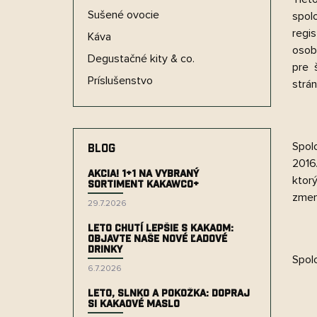
n
e
Sušené ovocie
spol
l
regis
Káva
osobn
Degustačné kity & co.
pre 
Príslušenstvo
strá
Spol
BLOG
2016
Akcia! 1+1 na vybraný
ktor
sortiment KakawCo+
zmene
29.7.2026
Leto chutí lepšie s kakaom:
objavte naše nové ľadové
drinky
Spol
6.7.2026
Leto, slnko a pokožka: dopraj
si kakaové maslo