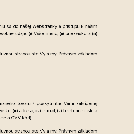
www.kakawco.sk - Chat
niu sa do našej Webstránky a prístupu k našim
 údaje: (i) Vaše meno, (ii) priezvisko a (iii)
zmluvnou stranou ste Vy a my. Právnym základom
naného tovaru / poskytnutie Vami zakúpenej
o, (iii) adresu, (iv) e-mail, (v) telefónne číslo a
ácie a CVV kód) .
zmluvnou stranou ste Vy a my. Právnym základom