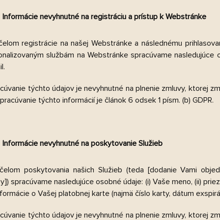
Informácie nevyhnutné na registráciu a prístup k Webstránke
čelom registrácie na našej Webstránke a následnému prihlasova
onalizovaným službám na Webstránke spracúvame nasledujúce osobné
l.
cúvanie týchto údajov je nevyhnutné na plnenie zmluvy, ktorej 
pracúvanie týchto informácií je článok 6 odsek 1 písm. (b) GDPR.
Informácie nevyhnutné na poskytovanie Služieb
čelom poskytovania našich Služieb (teda
[dodanie Vami objed
y]
) spracúvame nasledujúce osobné údaje: (i) Vaše meno, (ii) priezvisk
informácie o Vašej platobnej karte (najmä číslo karty, dátum exspir
cúvanie týchto údajov je nevyhnutné na plnenie zmluvy, ktorej 