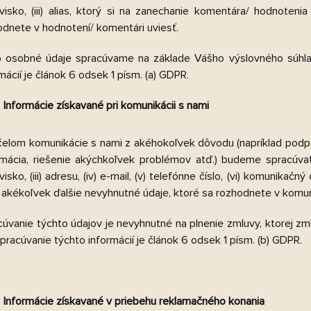
visko, (iii) alias, ktorý si na zanechanie komentára/ hodnotenia
odnete v hodnotení/ komentári uviesť.
o osobné údaje spracúvame na základe Vášho výslovného súhla
mácií je článok 6 odsek 1 písm. (a) GDPR.
Informácie získavané pri komunikácii s nami
čelom komunikácie s nami z akéhokoľvek dôvodu (napríklad podpor
amácia, riešenie akýchkoľvek problémov atď.) budeme spracúvať 
visko, (iii) adresu, (iv) e-mail, (v) telefónne číslo, (vi) komunika
) ) akékoľvek ďalšie nevyhnutné údaje, ktoré sa rozhodnete v komuni
cúvanie týchto údajov je nevyhnutné na plnenie zmluvy, ktorej 
pracúvanie týchto informácií je článok 6 odsek 1 písm. (b) GDPR.
Informácie získavané v priebehu reklamačného konania