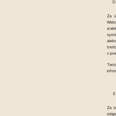
Za ú
Webs
a/al
syst
aleb
tret
v pri
Tiet
infor
Za ú
údaj