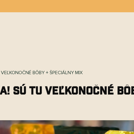
H
REDAJNÉ MIESTA
PRE FIRMY
BLOG
U VEĽKONOČNÉ BÔBY + ŠPECIÁLNY MIX
a! Sú tu veľkonočné bôb