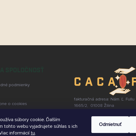
A SPOLOČNOSŤ
dné podmienky
fakturačná adresa: Nám. Ľ. Fullu
bne o cookies
1665/2, 01008 Žilina
IČO: 52 069 630, DIČ: 2120919
rmy
Zavolajte nám:
+421 948 691 48
oužíva súbory cookie. Ďalším
na osobných údajov a ich
Odmietnuť
Napíšte nám:
 tohto webu vyjadrujete súhlas s ich
ovanie
contactus@kakawcoplus.com
Viac informácií
tu
.