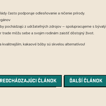
ády často podporuje odlesňovanie a ničenie prírody.
vegánov
by pochádzajú z udržateľných zdrojov – spolupracujeme s bývalým
r trade môžu sebe a svojim rodinám zaistiť dôstojný život.
 kvalitnejším, kakaové bôby sú skvelou alternatívou!
REDCHÁDZAJÚCI ČLÁNOK
ĎALŠÍ ČLÁNOK