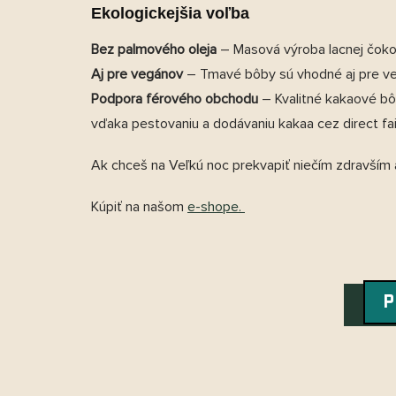
Ekologickejšia voľba
Bez palmového oleja
– Masová výroba lacnej čokol
Aj pre vegánov
– Tmavé bôby sú vhodné aj pre 
Podpora férového obchodu
– Kvalitné kakaové bô
vďaka pestovaniu a dodávaniu kakaa cez direct fai
Ak chceš na Veľkú noc prekvapiť niečím zdravším a
Kúpiť na našom
e-shope.
P