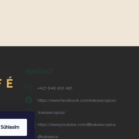
KONTAKT
+421 948 691 481
https://www.facebook.com/kakawcoplus/
/kakawcoplus/
713
1
https://www.youtube.com/@kakawcoplus
Súhlasím
@kakawco