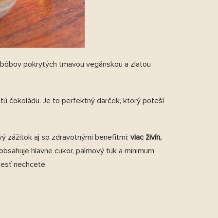
h bôbov pokrytých tmavou vegánskou a zlatou
tú čokoládu. Je to perfektný darček, ktorý poteší
vý zážitok aj so zdravotnými benefitmi:
viac živín,
a obsahuje hlavne cukor, palmový tuk a minimum
 jesť nechcete.