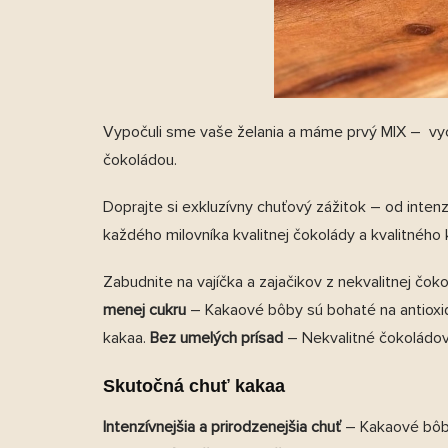
Vypočuli sme vaše želania a máme prvý MIX – v
y
čokoládou.
Doprajte si exkluzívny chuťový zážitok – od inten
každého milovníka kvalitnej čokolády a kvalitného
Zabudnite na vajíčka a zajačikov z nekvalitnej čo
menej cukru
– Kakaové bôby sú bohaté na antioxida
kakaa.
Bez umelých prísad
– Nekvalitné čokoládové
Skutočná chuť kakaa
Intenzívnejšia a prirodzenejšia chuť
– Kakaové bôby