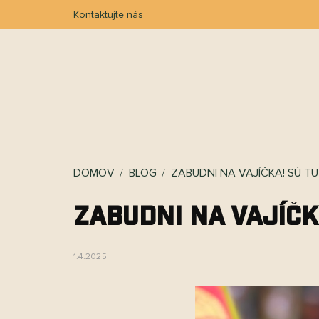
Prejsť
Kontaktujte nás
na
obsah
ESHOP
1+1
O NÁS
PREČO KAKAWCO?
P
DOMOV
BLOG
ZABUDNI NA VAJÍČKA! SÚ T
Zabudni na vajíčk
1.4.2025