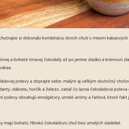
chutnajte si dokonalú kombináciu dvoch chutí s mixom kakaovýc
zívnej a bohaté tmavej čokolády až po jemne sladkú a krémovú zla
 kakaa.
koládovej polevy a doprajte sebe, malým aj veľkým skutočný chuťo
nty, vlákninu, horčík a železo, zatiaľ čo lacná čokoládová polev
 polevy obsahujú emulgátory, umelé arómy a farbivá, ktoré fakt
 majú bohatú, hlbokú čokoládovú chuť bez umelých sladidiel.