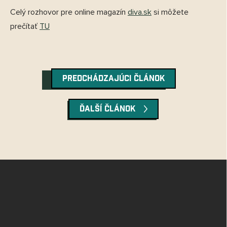
Celý rozhovor pre online magazín
diva.sk
si môžete
prečítať
TU
PREDCHÁDZAJÚCI ČLÁNOK
ĎALŠÍ ČLÁNOK
Z
á
p
ä
t
i