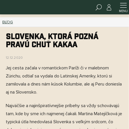
Prejsť
HĽADAŤ
na
www.kakawco.sk - Chat
obsah
BLOG
Slovenka, ktorá pozná
pravú chuť kakaa
12.12.2020
Jej cesta začala v romantickom Paríži či v malebnom
Zürichu, odtiaľ sa vydala do Latinskej Ameriky, ktorú si
zamilovala a dnes nám kúsok Kolumbie, ale aj Peru doniesla
aj na Slovensko.
Najväčšie a najinšpiratívnejšie príbehy sa vždy schovávajú
tam, kde by sme ich najmenej čakali. Martina Matejíčková je
typická útla hnedovlasá Slovenka s veľkým srdcom, čo