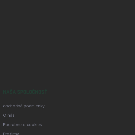
e
Send
Powered by chaterimo
NAŠA SPOLOČNOSŤ
obchodné podmienky
O nás
Podrobne o cookies
Pre firmy