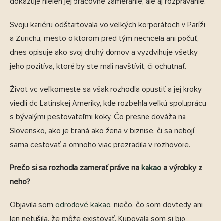
dokazuje nielen jej pracovné zameranie, ale aj rozprávanie.
Svoju kariéru odštartovala vo veľkých korporátoch v Paríži
a Zürichu, mesto o ktorom pred tým nechcela ani počuť,
dnes opisuje ako svoj druhý domov a vyzdvihuje všetky
jeho pozitíva, ktoré by ste mali navštíviť, či ochutnať.
Život vo veľkomeste sa však rozhodla opustiť a jej kroky
viedli do Latinskej Ameriky, kde rozbehla veľkú spoluprácu
s bývalými pestovateľmi koky. Čo presne dováža na
Slovensko, ako je braná ako žena v biznise, či sa nebojí
sama cestovať a omnoho viac prezradila v rozhovore.
Prečo si sa rozhodla zamerať práve na
kakao
a výrobky z
neho?
Objavila som
odrodové kakao
, niečo, čo som dovtedy ani
len netušila, že môže existovať. Kupovala som si bio