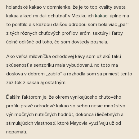
holandské kakao v domnienke, že je to top kvality sveta
kakaa a keď mi dali ochutnať v Mexiku ich
kakao
, úplne ma
to pohltilo a s každou ďalšou odrodou som bola viac „paf“
z tých rôznych chuťových profilov, aróm, textúry i farby,
úplné odlišné od toho, čo som dovtedy poznala.
Ako veľká milovníčka odrodovej kávy som už akú takú
skúsenosť a senzoriku mala vybudovanú, no toto ma
doslova v dobrom „zabilo“ a rozhodla som sa priniesť tento
zážitok z kakaa aj ostatným.
Ďalším faktorom je, že okrem vynikajúceho chuťového
profilu pravé odrodové kakao so sebou nesie množstvo
výnimočných nutričných hodnôt, dokonca i liečebných a
stimulujúcich vlastností, ktoré Mayovia využívajú už od
nepamäti.