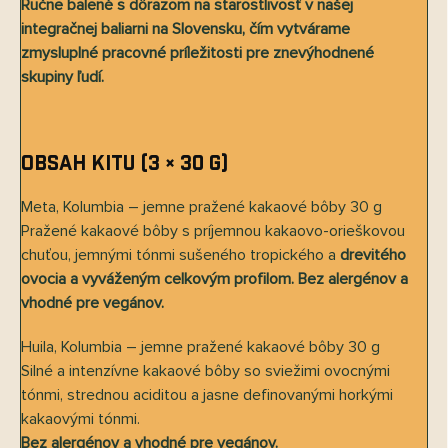
Ručne balené s dôrazom na starostlivosť v našej
integračnej baliarni na Slovensku, čím vytvárame
zmysluplné pracovné príležitosti pre znevýhodnené
skupiny ľudí.
Obsah kitu (3 × 30 g)
Meta, Kolumbia – jemne pražené kakaové bôby 30 g
Pražené kakaové bôby s príjemnou kakaovo-orieškovou
chuťou, jemnými tónmi sušeného tropického a
drevitého
ovocia a vyváženým celkovým profilom. Bez alergénov a
vhodné pre vegánov.
Huila, Kolumbia – jemne pražené kakaové bôby 30 g
Silné a intenzívne kakaové bôby so sviežimi ovocnými
tónmi, strednou aciditou a jasne definovanými horkými
kakaovými tónmi.
Bez alergénov a vhodné pre vegánov.