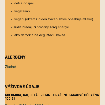
deti a dospelí
vegetariáni
vegáni (okrem Golden Cacao, ktoré obsahuje mlieko)
ľudia hľadajúci prírodný zdroj energie
ako darček a na degustáciu kakaa
Alergény
Žiadné
Výživové údaje
Kolumbia, Caquetá – jemne pražené kakaové bôby (na
100 g)