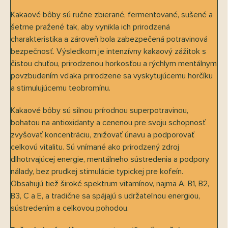
Kakaové bôby sú ručne zbierané, fermentované, sušené a
šetrne pražené tak, aby vynikla ich prirodzená
charakteristika a zároveň bola zabezpečená potravinová
bezpečnosť. Výsledkom je intenzívny kakaový zážitok s
čistou chuťou, prirodzenou horkosťou a rýchlym mentálnym
povzbudením vďaka prirodzene sa vyskytujúcemu horčíku
a stimulujúcemu teobromínu.
Kakaové bôby sú silnou prírodnou superpotravinou,
bohatou na antioxidanty a cenenou pre svoju schopnosť
zvyšovať koncentráciu, znižovať únavu a podporovať
celkovú vitalitu. Sú vnímané ako prirodzený zdroj
dlhotrvajúcej energie, mentálneho sústredenia a podpory
nálady, bez prudkej stimulácie typickej pre kofeín.
Obsahujú tiež široké spektrum vitamínov, najmä A, B1, B2,
B3, C a E, a tradične sa spájajú s udržateľnou energiou,
sústredením a celkovou pohodou.