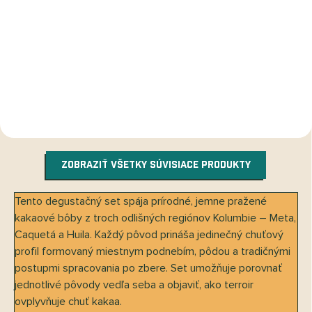
od 5,62 € bez DPH
12,29 € bez DPH
DETAIL
Do košíka
ZOBRAZIŤ VŠETKY SÚVISIACE PRODUKTY
Tento degustačný set spája prírodné, jemne pražené
kakaové bôby z troch odlišných regiónov Kolumbie – Meta,
Caquetá a Huila. Každý pôvod prináša jedinečný chuťový
profil formovaný miestnym podnebím, pôdou a tradičnými
postupmi spracovania po zbere. Set umožňuje porovnať
jednotlivé pôvody vedľa seba a objaviť, ako terroir
ovplyvňuje chuť kakaa.