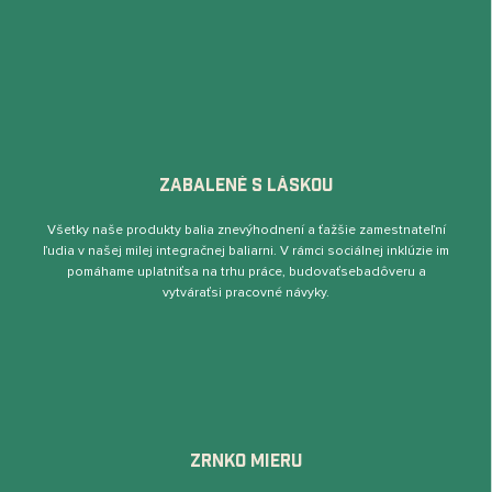
ZABALENÉ S LÁSKOU
Všetky naše produkty balia znevýhodnení a ťažšie zamestnateľní
ľudia v našej milej integračnej baliarni. V rámci sociálnej inklúzie im
pomáhame uplatniťsa na trhu práce, budovaťsebadôveru a
vytváraťsi pracovné návyky.
ZRNKO MIERU