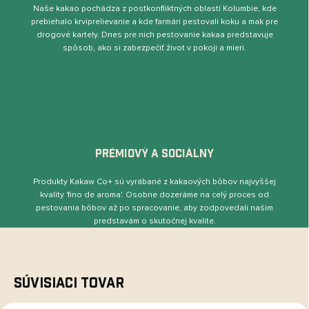
Naše kakao pochádza z postkonﬂiktných oblastí Kolumbie, kde
prebiehalo krviprelievanie a kde farmári pestovali koku a mak pre
drogové kartely. Dnes pre nich pestovanie kakaa predstavuje
spôsob, ako si zabezpečiť život v pokoji a mieri.
PRÉMIOVÝ A SOCIÁLNY
Produkty Kakaw Co+ sú vyrábané z kakaových bôbov najvyššej
kvality 'ﬁno de aroma'. Osobne dozeráme na celý proces od
pestovania bôbov až po spracovanie, aby zodpovedali našim
predstavám o skutočnej kvalite.
Súvisiaci tovar