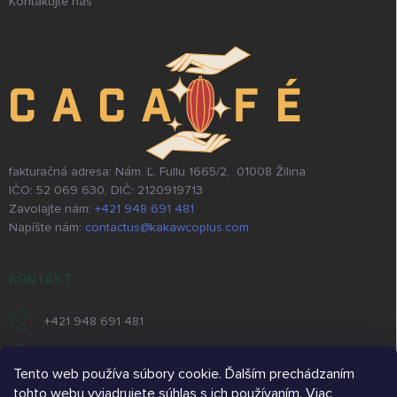
Kontakujte nás
fakturačná adresa: Nám. Ľ. Fullu 1665/2, 01008 Žilina
IČO: 52 069 630, DIČ: 2120919713
Zavolajte nám:
+421 948 691 481
Napíšte nám:
contactus@kakawcoplus.com
KONTAKT
+421 948 691 481
https://www.facebook.com/kakawcoplus/
Tento web používa súbory cookie. Ďalším prechádzaním
/kakawcoplus/
tohto webu vyjadrujete súhlas s ich používaním. Viac