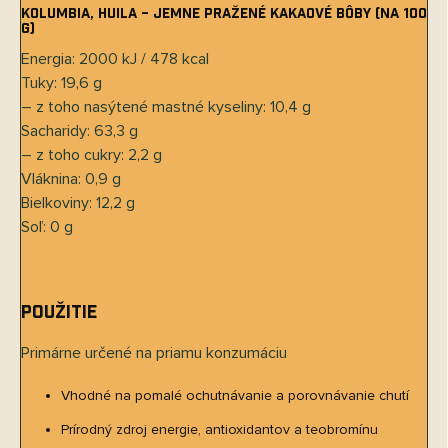
Kolumbia, Huila – jemne pražené kakaové bôby (na 100
g)
Energia: 2000 kJ / 478 kcal
Tuky: 19,6 g
– z toho nasýtené mastné kyseliny: 10,4 g
Sacharidy: 63,3 g
– z toho cukry: 2,2 g
Vláknina: 0,9 g
Bielkoviny: 12,2 g
Soľ: 0 g
Použitie
Send
Primárne určené na priamu konzumáciu
Powered by chaterimo
Vhodné na pomalé ochutnávanie a porovnávanie chutí
Prírodný zdroj energie, antioxidantov a teobromínu