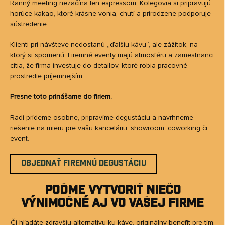
Ranný meeting nezačína len espressom. Kolegovia si pripravujú
horúce kakao, ktoré krásne vonia, chutí a prirodzene podporuje
sústredenie.
Klienti pri návšteve nedostanú „ďalšiu kávu“, ale zážitok, na
ktorý si spomenú. Firemné eventy majú atmosféru a zamestnanci
cítia, že firma investuje do detailov, ktoré robia pracovné
prostredie príjemnejším.
Presne toto prinášame do firiem.
Radi prídeme osobne, pripravíme degustáciu a navrhneme
riešenie na mieru pre vašu kanceláriu, showroom, coworking či
event.
OBJEDNAŤ FIREMNÚ DEGUSTÁCIU
Poďme vytvoriť niečo
výnimočné aj vo vašej firme
Či hľadáte zdravšiu alternatívu ku káve, originálny benefit pre tím,