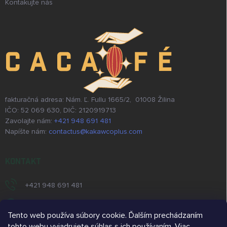
Kontakujte nás
fakturačná adresa: Nám. Ľ. Fullu 1665/2, 01008 Žilina
IČO: 52 069 630, DIČ: 2120919713
Zavolajte nám:
+421 948 691 481
Napíšte nám:
contactus@kakawcoplus.com
KONTAKT
+421 948 691 481
https://www.facebook.com/kakawcoplus/
Tento web používa súbory cookie. Ďalším prechádzaním
/kakawcoplus/
tohto webu vyjadrujete súhlas s ich používaním. Viac