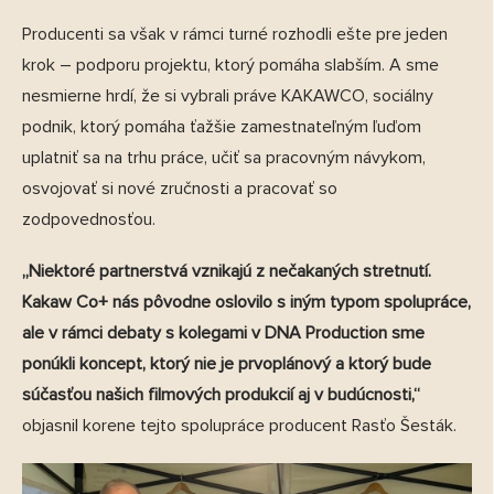
Producenti sa však v rámci turné rozhodli ešte pre jeden
krok – podporu projektu, ktorý pomáha slabším. A sme
nesmierne hrdí, že si vybrali práve KAKAWCO,
sociálny
podnik, ktorý pomáha ťažšie zamestnateľným ľuďom
uplatniť sa na trhu práce, učiť sa pracovným návykom,
osvojovať si nové zručnosti a pracovať so
zodpovednosťou.
„Niektoré partnerstvá vznikajú z nečakaných stretnutí.
Kakaw Co+ nás pôvodne oslovilo s iným typom spolupráce,
ale v rámci debaty s kolegami v DNA Production sme
ponúkli koncept, ktorý nie je prvoplánový a ktorý bude
súčasťou našich filmových produkcií aj v budúcnosti,“
objasnil korene tejto spolupráce producent Rasťo Šesták.