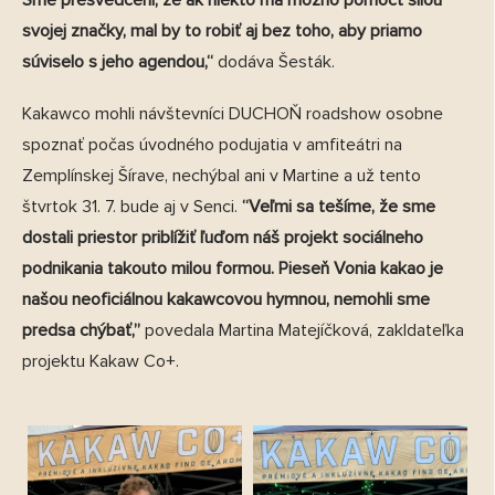
Sme presvedčení, že ak niekto má možno pomôcť silou
svojej značky, mal by to robiť aj bez toho, aby priamo
súviselo s jeho agendou,“
dodáva Šesták.
Kakawco mohli návštevníci DUCHOŇ roadshow osobne
spoznať počas úvodného podujatia v amfiteátri na
Zemplínskej Šírave, nechýbal ani v Martine a už tento
štvrtok 31. 7. bude aj v Senci.
“Veľmi sa tešíme, že sme
dostali priestor priblížiť ľuďom náš projekt sociálneho
podnikania takouto milou formou. Pieseň Vonia kakao je
našou neoficiálnou kakawcovou hymnou, nemohli sme
predsa chýbať,”
povedala Martina Matejíčková, zakldateľka
projektu Kakaw Co+.