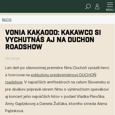
Prejsť
HĽADAŤ
na
www.kakawco.sk - Chat
obsah
BLOG
Vonia kakaooo: Kakawco si
vychutnáš aj na DUCHOŇ
Roadshow
29.7.2025
Len deň po slávnostnej premiére filmu Duchoň vyrazili herci
a tvorcovia na
exkluzívnu predpremiérovú DUCHOŇ
roadshow
. V najväčších amfiteátroch na celom Slovensku si
pre divákov pripravili okrem filmu o výnimočnom spevákovi
aj koncert jeho najväčších hitov v podaní Vladka Plevčíka,
Anny Gajdzikovej a Daniela Žulčáka, ktorého strieda Alena
Pajtinková.