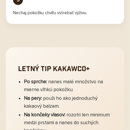
Nechaj pokožku chvíľu vstrebať výživu.
Letný tip KakawCo+
Po sprche:
nanes malé množstvo na
mierne vlhkú pokožku.
Na pery:
použi ho ako jednoduchý
kakaový balzam.
Na končeky vlasov:
rozotri len minimum
medzi prstami a nanes do suchých