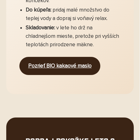
končekov.
Do kúpeľa:
pridaj malé množstvo do
teplej vody a dopraj si voňavý relax.
Skladovanie:
v lete ho drž na
chladnejšom mieste, pretože pri vyšších
teplotách prirodzene mäkne.
Pozrieť BIO kakaové maslo