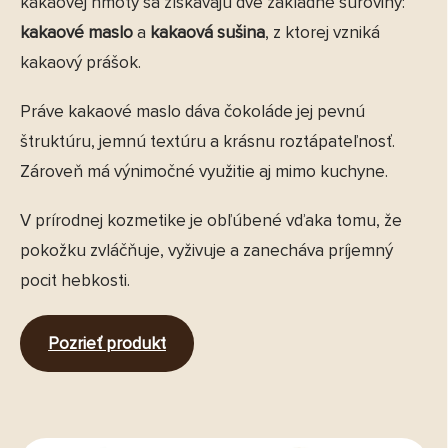
kakaovej hmoty sa získavajú dve základné suroviny:
kakaové maslo
a
kakaová sušina
, z ktorej vzniká
kakaový prášok.
Práve kakaové maslo dáva čokoláde jej pevnú
štruktúru, jemnú textúru a krásnu roztápateľnosť.
Zároveň má výnimočné využitie aj mimo kuchyne.
V prírodnej kozmetike je obľúbené vďaka tomu, že
pokožku zvláčňuje, vyživuje a zanecháva príjemný
pocit hebkosti.
Pozrieť produkt