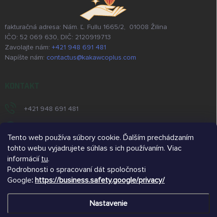
fakturačná adresa: Nám. Ľ. Fullu 1665/2, 01008 Žilina
IČO: 52 069 630, DIČ: 2120919713
Zavolajte nám:
+421 948 691 481
Napíšte nám:
contactus@kakawcoplus.com
KONTAKT
+421 948 691 481
https://www.facebook.com/kakawcoplus/
Tento web používa súbory cookie. Ďalším prechádzaním
/kakawcoplus/
tohto webu vyjadrujete súhlas s ich používaním. Viac
informácií
tu
.
https://www.youtube.com/@kakawcoplus
Podrobnosti o spracovaní dát spoločnosti
Google
:
https://business.safety.google/privacy/
@kakawco
Nastavenie