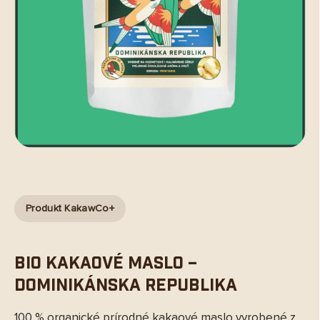
Produkt KakawCo+
BIO Kakaové maslo –
Dominikánska republika
100 % organické prírodné kakaové maslo vyrobené z