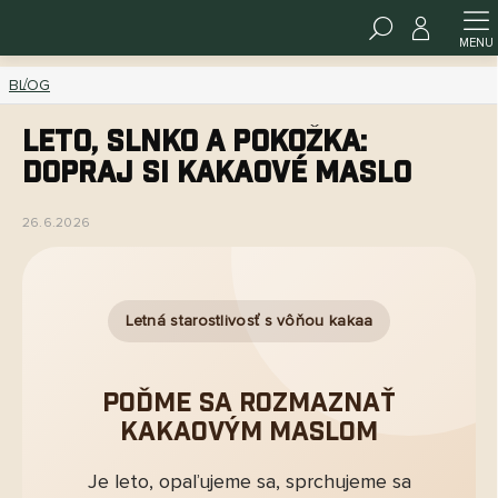
Prejsť
HĽADAŤ
na
www.kakawco.sk - Chat
obsah
BLOG
Leto, slnko a pokožka:
dopraj si kakaové maslo
26.6.2026
Letná starostlivosť s vôňou kakaa
Poďme sa rozmaznať
kakaovým maslom
Je leto, opaľujeme sa, sprchujeme sa