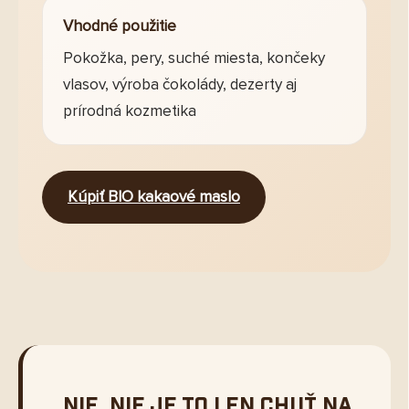
Vhodné použitie
Pokožka, pery, suché miesta, končeky
vlasov, výroba čokolády, dezerty aj
prírodná kozmetika
Kúpiť BIO kakaové maslo
„Nie, nie je to len chuť na