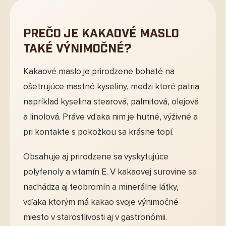
Prečo je kakaové maslo
také výnimočné?
Kakaové maslo je prirodzene bohaté na
ošetrujúce mastné kyseliny, medzi ktoré patria
napríklad kyselina stearová, palmitová, olejová
a linolová. Práve vďaka nim je hutné, výživné a
pri kontakte s pokožkou sa krásne topí.
Obsahuje aj prirodzene sa vyskytujúce
polyfenoly a vitamín E. V kakaovej surovine sa
nachádza aj teobromín a minerálne látky,
vďaka ktorým má kakao svoje výnimočné
miesto v starostlivosti aj v gastronómii.