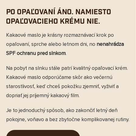
Po opaľovaní áno. Namiesto
opaľovacieho krému nie.
Kakaové maslo je krásny rozmaznávací krok po
Send
opaľovaní, sprche alebo letnom dni, no
nenahrádza
Powered by chaterimo
SPF ochranu pred slnkom
.
Na pobyt na slnku stále patrí kvalitný opaľovací krém.
Kakaové maslo odporúčame skôr ako večernú
starostlivosť, keď chceš pokožku zjemniť, vyživiť a
dopriať jej príjemný kakaový film.
Je to jednoduchý spôsob, ako zakončiť letný deň
pokojne, voňavo a bez zbytočne komplikovanej rutiny.