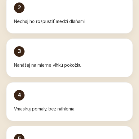
2
Nechaj ho rozpustiť medzi dlaňami.
3
Nanášaj na mierne vlhkú pokožku.
4
Vmasíruj pomaly, bez náhlenia.
5