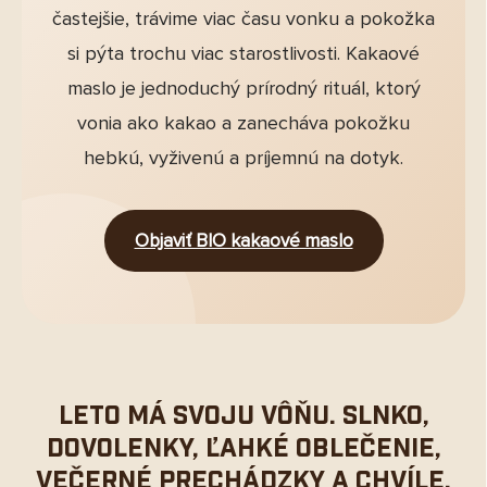
častejšie, trávime viac času vonku a pokožka
si pýta trochu viac starostlivosti. Kakaové
maslo je jednoduchý prírodný rituál, ktorý
vonia ako kakao a zanecháva pokožku
hebkú, vyživenú a príjemnú na dotyk.
Objaviť BIO kakaové maslo
Leto má svoju vôňu. Slnko,
dovolenky, ľahké oblečenie,
večerné prechádzky a chvíle,