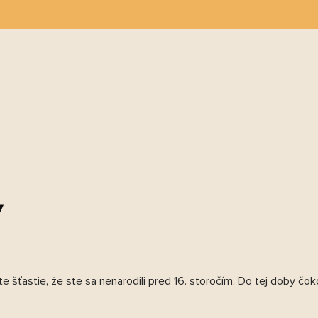
H
REDAJNÉ MIESTA
PRE FIRMY
BLOG
y
e šťastie, že ste sa nenarodili pred 16. storočím. Do tej doby čo