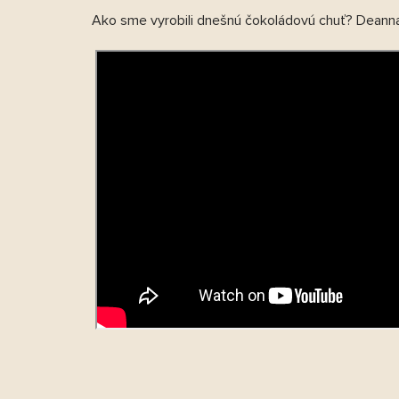
Ako sme vyrobili dnešnú čokoládovú chuť? Deanna