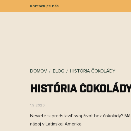
Prejsť
Kontaktujte nás
na
obsah
ESHOP
1+1
O NÁS
PREČO KAKAWCO?
P
DOMOV
BLOG
HISTÓRIA ČOKOLÁDY
História Čokolád
1.9.2020
Neviete si predstaviť svoj život bez čokolády? Mát
nápoj v Latinskej Amerike.