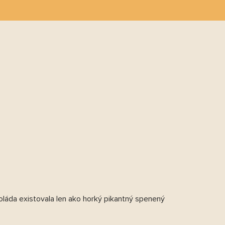
ĽADAŤ
PRÁZDNY KOŠÍK
NÁKUPNÝ
KOŠÍK
koláda existovala len ako horký pikantný spenený