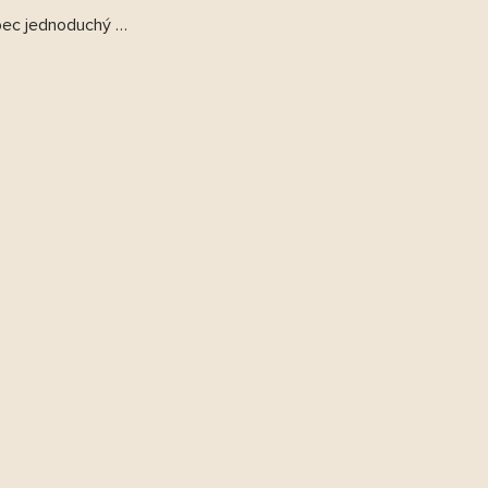
ôbec jednoduchý …
www.kakawco.sk - Chat