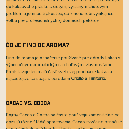
do kakaového prášku s čistým, výrazným chuťovým
profilom a jemnou trpkosťou, čo z neho robí vynikajúcu
voľbu pre profesionálnych aj domácich pekárov.
Čo je Fino de Aroma?
Fino de aroma je označenie používané pre odrody kakaa s
výnimočnými aromatickými a chuťovými vlastnosťami.
Predstavuje len malú časť svetovej produkcie kakaa a
najčastejšie sa spája s odrodami
Criollo a Trinitario
.
Cacao vs. Cocoa
Pojmy Cacao a Cocoa sa často používajú zameniteľne, no
opisujú rôzne štádiá spracovania. Cacao zvyčajne označuje
plnotučnú kakaovú hmotu, ktorá si zachováva svoje