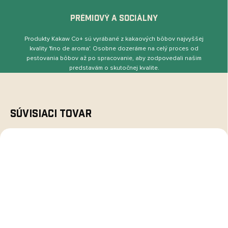
PRÉMIOVÝ A SOCIÁLNY
Produkty Kakaw Co+ sú vyrábané z kakaových bôbov najvyššej
kvality 'ﬁno de aroma'. Osobne dozeráme na celý proces od
pestovania bôbov až po spracovanie, aby zodpovedali našim
predstavám o skutočnej kvalite.
Súvisiaci tovar