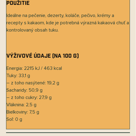
Použitie
Ideálne na pečenie, dezerty, koláče, pečivo, krémy a
recepty s kakaom, kde je potrebná výrazná kakaová chuť a
kontrolovaný obsah tuku.
Výživové údaje (na 100 g)
Energia: 2215 kJ / 463 kcal
Tuky: 33,1 g
– z toho nasýtené: 19,2 g
Sacharidy: 50,9 g
– z toho cukry: 27,9 g
Vláknina: 2,5 g
Bielkoviny: 7,5 g
Soľ: 0 g