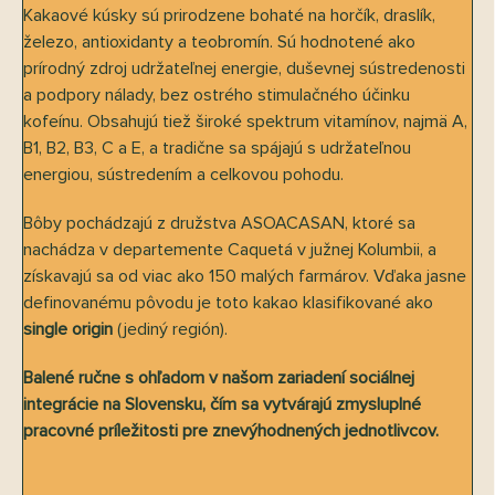
Kakaové kúsky sú prirodzene bohaté na horčík, draslík,
železo, antioxidanty a teobromín. Sú hodnotené ako
prírodný zdroj udržateľnej energie, duševnej sústredenosti
a podpory nálady, bez ostrého stimulačného účinku
kofeínu. Obsahujú tiež široké spektrum vitamínov, najmä A,
B1, B2, B3, C a E, a tradične sa spájajú s udržateľnou
energiou, sústredením a celkovou pohodu.
Bôby pochádzajú z družstva ASOACASAN, ktoré sa
nachádza v departemente Caquetá v južnej Kolumbii, a
získavajú sa od viac ako 150 malých farmárov. Vďaka jasne
definovanému pôvodu je toto kakao klasifikované ako
single origin
(jediný región).
Balené ručne s ohľadom v našom zariadení sociálnej
integrácie na Slovensku, čím sa vytvárajú zmysluplné
pracovné príležitosti pre znevýhodnených jednotlivcov.