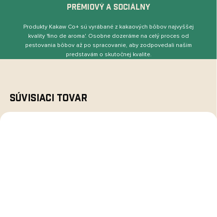
PRÉMIOVÝ A SOCIÁLNY
Produkty Kakaw Co+ sú vyrábané z kakaových bôbov najvyššej
kvality 'ﬁno de aroma'. Osobne dozeráme na celý proces od
pestovania bôbov až po spracovanie, aby zodpovedali našim
predstavám o skutočnej kvalite.
Súvisiaci tovar