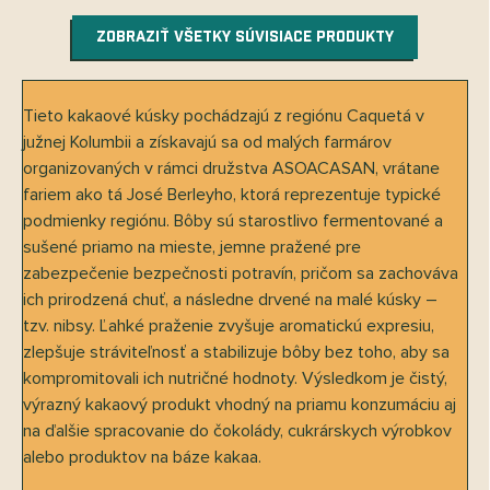
ZOBRAZIŤ VŠETKY SÚVISIACE PRODUKTY
Tieto kakaové kúsky pochádzajú z regiónu Caquetá v
južnej Kolumbii a získavajú sa od malých farmárov
organizovaných v rámci družstva ASOACASAN, vrátane
fariem ako tá José Berleyho, ktorá reprezentuje typické
podmienky regiónu. Bôby sú starostlivo fermentované a
sušené priamo na mieste, jemne pražené pre
zabezpečenie bezpečnosti potravín, pričom sa zachováva
ich prirodzená chuť, a následne drvené na malé kúsky –
tzv. nibsy. Ľahké praženie zvyšuje aromatickú expresiu,
zlepšuje stráviteľnosť a stabilizuje bôby bez toho, aby sa
kompromitovali ich nutričné hodnoty. Výsledkom je čistý,
výrazný kakaový produkt vhodný na priamu konzumáciu aj
na ďalšie spracovanie do čokolády, cukrárskych výrobkov
alebo produktov na báze kakaa.