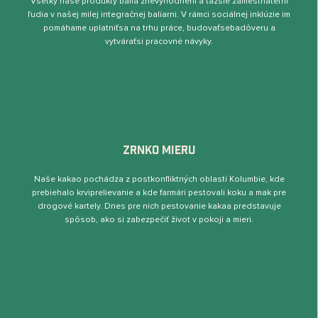
Všetky naše produkty balia znevýhodnení a ťažšie zamestnateľní
ľudia v našej milej integračnej baliarni. V rámci sociálnej inklúzie im
pomáhame uplatniťsa na trhu práce, budovaťsebadôveru a
vytváraťsi pracovné návyky.
ZRNKO MIERU
Naše kakao pochádza z postkonﬂiktných oblastí Kolumbie, kde
prebiehalo krviprelievanie a kde farmári pestovali koku a mak pre
drogové kartely. Dnes pre nich pestovanie kakaa predstavuje
spôsob, ako si zabezpečiť život v pokoji a mieri.