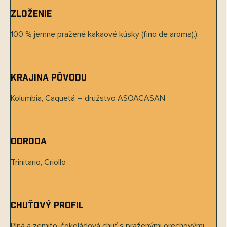
Zloženie
100 % jemne pražené kakaové kúsky (fino de aroma).).
Krajina pôvodu
Send
Kolumbia, Caquetá – družstvo ASOACASAN
Powered by chaterimo
Odroda
Trinitario, Criollo
Chuťový profil
Plná a zemito-čokoládová chuť s praženými orechovými