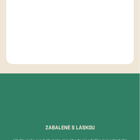
Chuťový profil:
Plná, zemito-kakaová chuť s praženými orechovými
tónmi a veľmi nízkou kyslosťou.
Odrody: Trinitario, Criollo
DETAILNÉ INFORMÁCIE
OPÝTAŤ SA
STRÁŽIŤ
ZABALENÉ S LÁSKOU