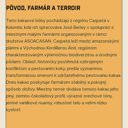
Pôvod, farmár a terroir
Tieto kakaové bôby pochádzajú z regiónu Caquetá v
Kolumbii, kde ich spracováva José Berley v spolupráci s
miestnymi malými farmármi organizovanými v rámci
družstva ASOACASAN. Caquetá leží medzi amazonskými
plánmi a Východnou Kordillerou Ánd, regiónom
charakterizovaným výnimočnou biodiverzitou a úrodnými
pôdami. Oblasť, historicky postihnutá ozbrojeným
konfliktom a pestovaním koky, prešla významnou
transformáciou smerom k udržateľnému pestovaniu kakaa.
Dnes kakao poskytuje farmárom stabilný a pokojný
spôsob obživy. Miestny terroir dodáva tomuto kakau jeho
plný, zemito-čokoládový profil, výrazné orechové tóny,
jemné vanilkové nuansy, robustné telo a veľmi nízku
kyslosť.