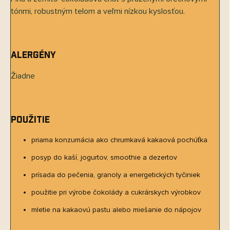
tónmi, robustným telom a veľmi nízkou kyslosťou.
Alergény
Žiadne
Použitie
priama konzumácia ako chrumkavá kakaová pochúťka
posyp do kaší, jogurtov, smoothie a dezertov
prísada do pečenia, granoly a energetických tyčiniek
použitie pri výrobe čokolády a cukrárskych výrobkov
mletie na kakaovú pastu alebo miešanie do nápojov