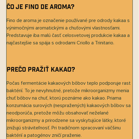
Čo je Fino de Aroma?
Fino de aroma je označenie používané pre odrody kakaa s
výnimočnými aromatickými a chuťovými vlastnosťami.
Predstavuje iba malú časť celosvetovej produkcie kakaa a
najčastejšie sa spája s odrodami Criollo a Trinitario.
Prečo pražiť kakao?
Počas fermentácie kakaových bôbov teplo podporuje rast
baktérií. To je nevyhnutné, pretože mikroorganizmy menia
chuť bôbov na chuť, ktorú poznáme ako kakao. Priama
konzumácia surových (nespražených) kakaových bôbov sa
neodporúča, pretože môžu obsahovať neželané
mikroorganizmy a prirodzene sa vyskytujúce látky, ktoré
znižujú stráviteľnosť. Pri tradičnom spracovaní väčšinu
baktérií a patogénov zničí praženie.